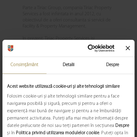
Parte a Tiriac Group, compania Tiriac Property
Services a fost infiintata in anul 2012, cu
obiectivul de a oferi consultanta si servicii de
Facility & Property Management.
In prezent, Tiriac Property Services isi
desfasoara activitatea printr-o retea strategica
de birouri regionale si manageriaza mai mult
de 80 de propietati din sectoare diferite de
activitate, care insumeaza aproximativ 500.000
Consimțământ
Detalii
Despre
de metri patrati.
Abordarea Tiriac Property Services consta in
Acest website utilizează cookie-uri și alte tehnologii similare
alegerea celei mai eficiente formule
economice care sa asigure succesul fiecarui
Folosim cookie-uri și alte tehnologii similare pentru a face
proiect in parte. Se au in vedere toate detaliile
navigarea posibilă și sigură, precum și pentru a oferi o
specifice pentru zonele rezidentiale, birouri,
experiență mai bună de navigare și pentru a ne îmbunătăți
retail sau zone mixte, totul pentru a propune
moduri creative si variante care sa asigure un
permanent activitatea. Puteți afla mai multe informații despre
plus de valoare afacerii dumneavoastra.
datele prelucrate de noi sau terți parteneri în secțiunea
Despre
și în
Politica privind utilizarea modulelor cookie
. Puteți opta în
Pentru administrarea proprietatilor sunt