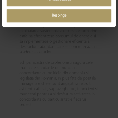
cladirilor, echipamentelor sau a
fabricilor.
Tiriac Property Services se aliniaza la
Respinge
standardele de responsabilitate fata de mediu,
prin utilizarea produselor ecologice si
exploatarea sustenabila a resurselor, urmarind
astfel sa eficientizeze consumul de energie si
sa implementeze o gestionare eficienta a
deseurilor - abordare care se concretizeaza in
scaderea costurilor.
Echipa noastra de profesionisti asigura cele
mai inalte standarde de munca in
concordanta cu politicile din domeniu si
legislatia din Romania. In plus fata de pozitiile
manageriale cheie, sunt angajati si instruiti
asistenti calificati, supraveghetori, tehnicieni si
muncitori pentru a-si desfasura activitatea in
concordanta cu particularitatile fiecarui
proiect.